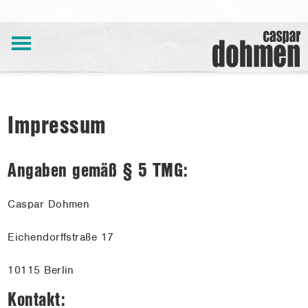
Impressum
Aktuelles
Auswahl
Angaben gemäß § 5 TMG:
Archiv
Bücher
Caspar Dohmen
Veranstaltungen
Eichendorffstraße 17
Über
mich
10115 Berlin
Referenzen
Kontakt: