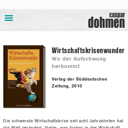
Wirtschaftskrisenwunder
Aktuelles
Wo der Aufschwung
Auswahl
herkommt
Archiv
Bücher
Verlag der Süddeutschen
Zeitung, 2010
Veranstaltungen
Über
mich
Referenzen
Die schwerste Wirtschaftskrise seit acht Jahrzehnten hat
die Welt verändert. Vieles, was bisher in der Wirtschaft