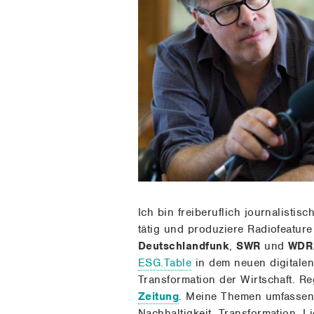
mich
Referenzen
Meine
Themen
Kontakt
Ich bin freiberuflich journalistisc
tätig und produziere Radiofeatur
Deutschlandfunk
,
SWR
und
WDR
ESG.Table
in dem neuen digitale
Transformation der Wirtschaft. Re
Zeitung
. Meine Themen umfassen W
Nachhaltigkeit, Transformation, 