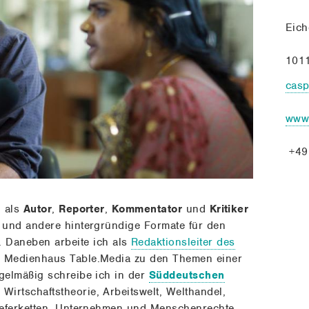
Eich
1011
cas
www
+49
h als
Autor
,
Reporter
,
Kommentator
und
Kritiker
e und andere hintergründige Formate für den
. Daneben arbeite ich als
Redaktionsleiter des
n Medienhaus Table.Media zu den Themen einer
gelmäßig schreibe ich in der
Süddeutschen
irtschaftstheorie, Arbeitswelt, Welthandel,
Lieferketten, Unternehmen und Menschenrechte.